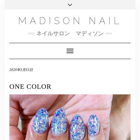
SMS
Skip
Toggle
NAILBOOK(ご予約はこちら）
MENU
to
header
content
INSTAGRAM
MADISON NAIL
FACEBOOK
ネイルサロン マディソン
メール
TWITTER
Toggle Navigation
2020年3月15日
ONE COLOR