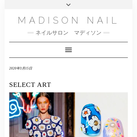
SMS
Skip
Toggle
NAILBOOK(ご予約はこちら）
MENU
to
header
content
INSTAGRAM
MADISON NAIL
FACEBOOK
ネイルサロン マディソン
メール
TWITTER
Toggle Navigation
2020年3月15日
SELECT ART