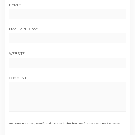
NAME
*
EMAIL ADDRESS
*
WEBSITE
COMMENT
Save my name, email, and website in this browser for the next time I comment.