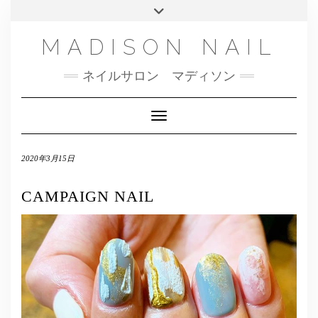
SMS
Skip
Toggle
NAILBOOK(ご予約はこちら）
MENU
to
header
content
INSTAGRAM
MADISON NAIL
FACEBOOK
ネイルサロン マディソン
メール
TWITTER
Toggle Navigation
2020年3月15日
CAMPAIGN NAIL