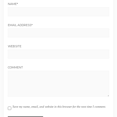
NAME
*
EMAIL ADDRESS
*
WEBSITE
COMMENT
Save my name, email, and website in this browser for the next time I comment.