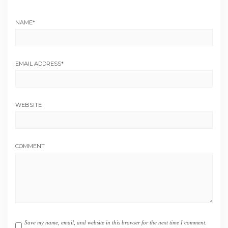
NAME
*
EMAIL ADDRESS
*
WEBSITE
COMMENT
Save my name, email, and website in this browser for the next time I comment.