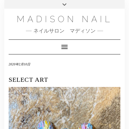
SMS
Skip
Toggle
NAILBOOK(ご予約はこちら）
MENU
to
header
content
INSTAGRAM
MADISON NAIL
FACEBOOK
ネイルサロン マディソン
メール
TWITTER
Toggle Navigation
2020年2月10日
SELECT ART