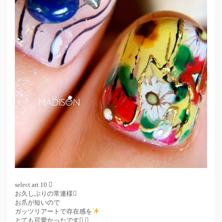
select art 10 
お久しぶりの常連様
お爪が短いので
ガッツリアートで存在感を
とても可愛かったです ＊