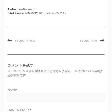
Author:
madisonnail
Filed Under:
MADISON
,
NAIL
,
select-セレクト-
SELECT ART 2
SELECT ART
コメントを残す
メールアドレスが公開されることはありません。
※
が付いている欄は
必須項目です
NAME
*
EMAIL ADDRESS
*