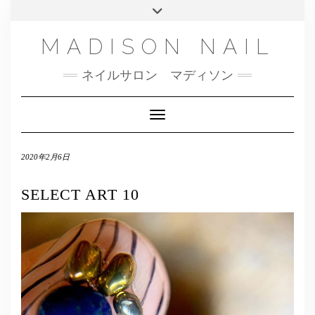
SMS
Skip
Toggle
NAILBOOK(ご予約はこちら）
MENU
to
header
content
INSTAGRAM
MADISON NAIL
FACEBOOK
ネイルサロン マディソン
メール
TWITTER
Toggle Navigation
2020年2月6日
SELECT ART 10