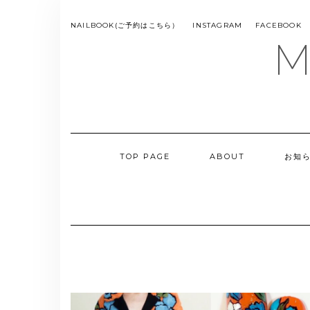
Skip
SMS
to
NAILBOOK(ご予約はこちら）
INSTAGRAM
FACEBOOK
MENU
content
M
TOP PAGE
ABOUT
お知