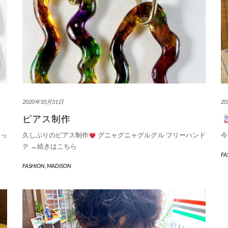
2020年10月31日
2
ピアス制作
あっ
久しぶりのピアス制作
グニャグニャグルグル フリーハンド
今
テ
→続きはこちら
FA
FASHION
,
MADISON