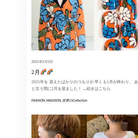
2021年2月3日
2月
2021年を 迎えたばかりのつもりが 早くも1月が終わり、 
と言う間に2月を迎ました！
→続きはこちら
FASHION
,
MADISON
,
世界のCollection