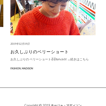
2019年12月19日
お久しぶりのベリーショート
お久しぶりの ベリーショート✌️✌&#xfe0f
→続きはこちら
FASHION
,
MADISON
Copyright © 2019
モージャ・マディソン