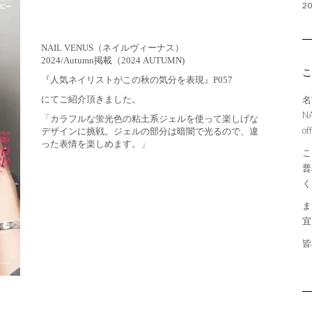
2
NAIL VENUS（ネイルヴィーナス）
2024/Autumn掲載（2024 AUTUMN)
『人気ネイリストがこの秋の気分を表現』P057
にてご紹介頂きました。
名
N
「カラフルな蛍光色の粘土系ジェルを使って楽しげな
of
デザインに挑戦。ジェルの部分は暗闇で光るので、違
った表情を楽しめます。」
こ
普
く
ま
宜
皆