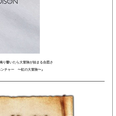
鳴り響いたら大冒険が始まる合図さ
ベンチャー 〜虹の大冒険〜』