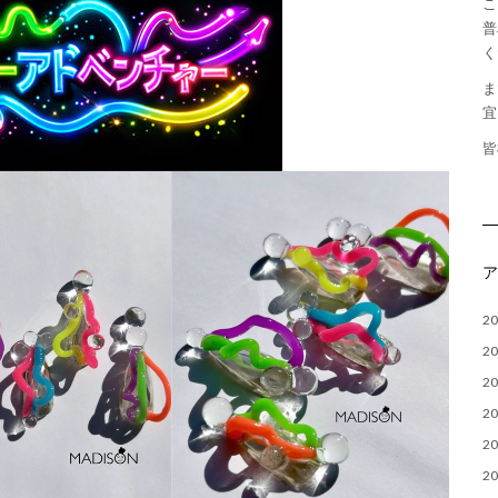
こ
普
く
ま
宜
皆
2
2
2
2
2
2