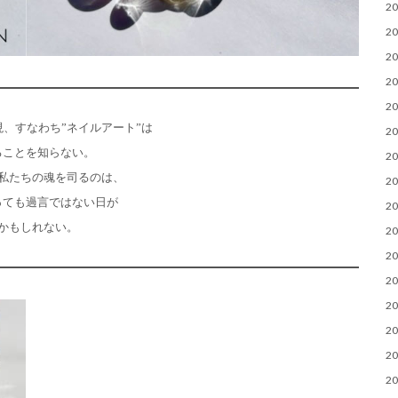
2
2
2
2
2
、すなわち”ネイルアート”は
2
ることを知らない。
2
私たちの魂を司るのは、
2
っても過言ではない日が
2
かもしれない。
2
2
2
2
2
2
2