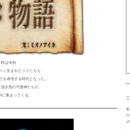
時は令和
べく生まれたツメたちも、
己を表現する時代となった。
、強き指の守護神たちが、
SONに集まってくる。
名
N
of