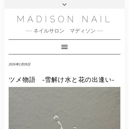
SMS
Skip
Toggle
NAILBOOK(ご予約はこちら）
MENU
to
header
content
INSTAGRAM
MADISON NAIL
FACEBOOK
ネイルサロン マディソン
メール
TWITTER
Toggle Navigation
2026年2月28日
ツメ物語 -雪解け水と花の出逢い-