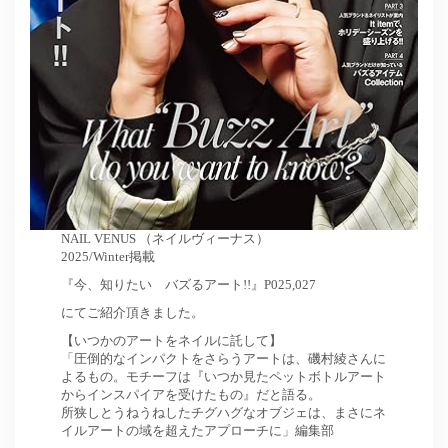
NAIL VENUS （ネイルヴィーナス）
2025/Winter掲載
『今、知りたい バズるアート!!』P025,027
にてご紹介頂きました。
【いつかのアートをネイルに託して】
「圧倒的なインパクトをさらうアートは、磯村綾さんに
よるもの。モチーフは『いつか見たペットボトルアート
からインスパイアを受けたもの』だと語る。
所狭しとうねうねしたチグハグなオブジェは、まさにネ
イルアートの域を超えたアプローチに」編集部