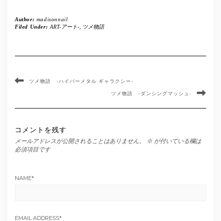
Author:
madisonnail
Filed Under:
ART-アート-
,
ツメ物語
ツメ物語 -ハイパーメタル ギャラクシー-
ツメ物語 -ダンシングマッシュ-
コメントを残す
メールアドレスが公開されることはありません。
※
が付いている欄は
必須項目です
NAME
*
EMAIL ADDRESS
*