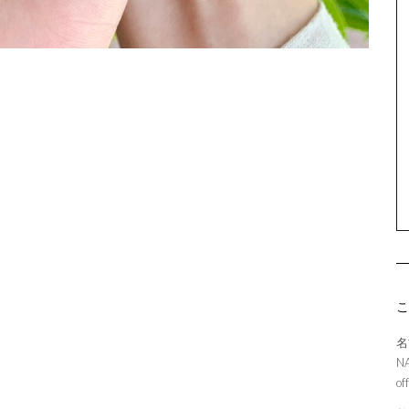
名
N
of