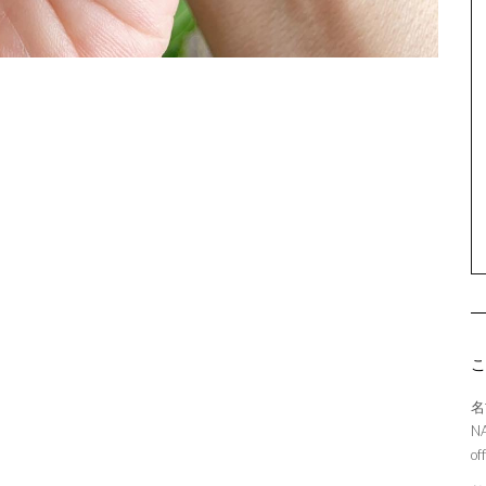
名
N
of