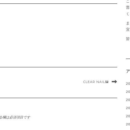
こ
普
く
ま
宜
皆
CLEAR NAIL🖼
2
2
2
2
2
る欄は必須項目です
2