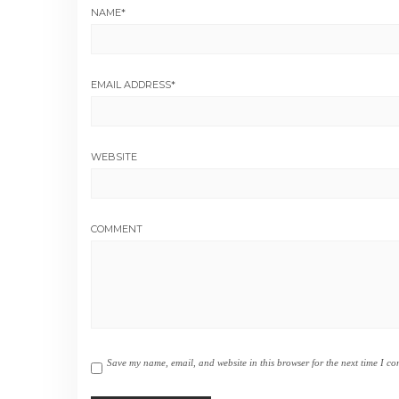
NAME
*
EMAIL ADDRESS
*
WEBSITE
COMMENT
Save my name, email, and website in this browser for the next time I c