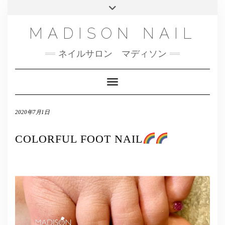
SMS
Skip
Toggle
NAILBOOK(ご予約はこちら）
MENU
to
header
content
INSTAGRAM
MADISON NAIL
FACEBOOK
ネイルサロン マディソン
メール
TWITTER
Toggle Navigation
2020年7月1日
COLORFUL FOOT NAIL