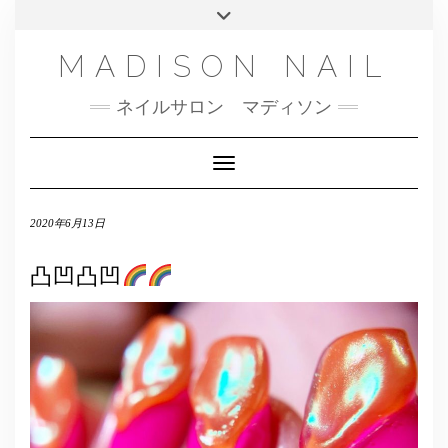
SMS
Skip
Toggle
NAILBOOK(ご予約はこちら）
MENU
to
header
content
INSTAGRAM
MADISON NAIL
FACEBOOK
ネイルサロン マディソン
メール
TWITTER
Toggle Navigation
2020年6月13日
凸凹凸凹