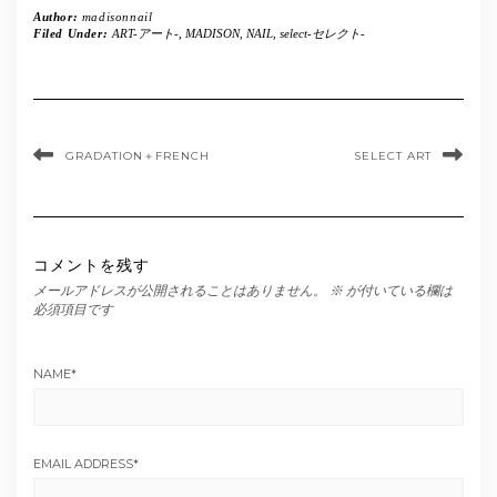
Author:
madisonnail
Filed Under:
ART-アート-
,
MADISON
,
NAIL
,
select-セレクト-
GRADATION＋FRENCH
SELECT ART
コメントを残す
メールアドレスが公開されることはありません。
※
が付いている欄は
必須項目です
NAME
*
EMAIL ADDRESS
*