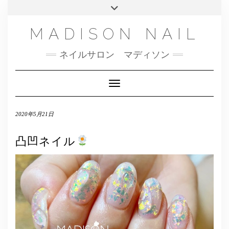
SMS
Skip
Toggle
NAILBOOK(ご予約はこちら）
MENU
to
header
content
INSTAGRAM
MADISON NAIL
FACEBOOK
ネイルサロン マディソン
メール
TWITTER
Toggle Navigation
2020年5月21日
凸凹ネイル