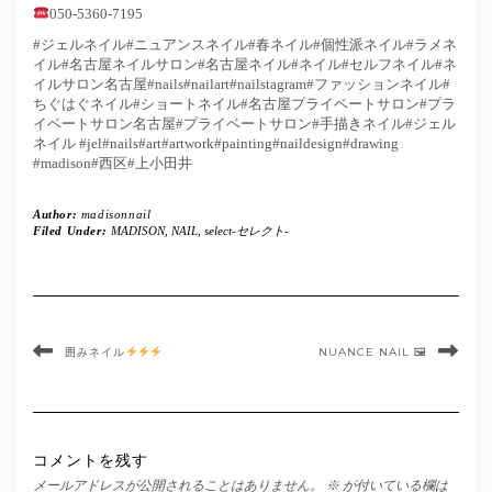
050-5360-7195
#ジェルネイル#ニュアンスネイル#春ネイル#個性派ネイル#ラメネ
イル#名古屋ネイルサロン#名古屋ネイル#ネイル#セルフネイル#ネ
イルサロン名古屋#nails#nailart#nailstagram#ファッションネイル#
ちぐはぐネイル#ショートネイル#名古屋プライベートサロン#プラ
イベートサロン名古屋#プライベートサロン#手描きネイル#ジェル
ネイル #jel#nails#art#artwork#painting#naildesign#drawing
#madison#西区#上小田井
Author:
madisonnail
Filed Under:
MADISON
,
NAIL
,
select-セレクト-
囲みネイル
NUANCE NAIL 🖼
コメントを残す
メールアドレスが公開されることはありません。
※
が付いている欄は