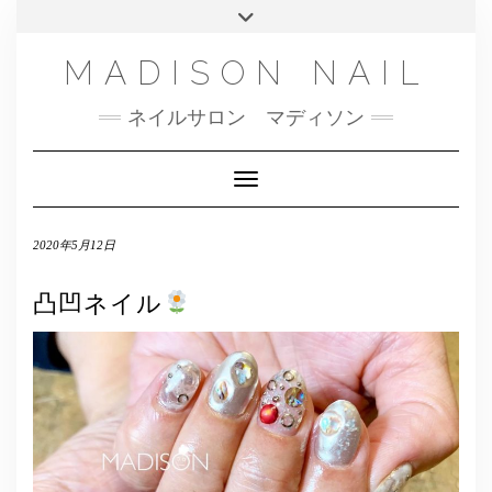
SMS
Skip
Toggle
NAILBOOK(ご予約はこちら）
MENU
to
header
content
INSTAGRAM
MADISON NAIL
FACEBOOK
ネイルサロン マディソン
メール
TWITTER
Toggle Navigation
2020年5月12日
凸凹ネイル