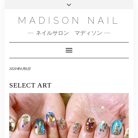
SMS
Skip
Toggle
NAILBOOK(ご予約はこちら）
MENU
to
header
content
INSTAGRAM
MADISON NAIL
FACEBOOK
ネイルサロン マディソン
メール
TWITTER
Toggle Navigation
2020年4月6日
SELECT ART