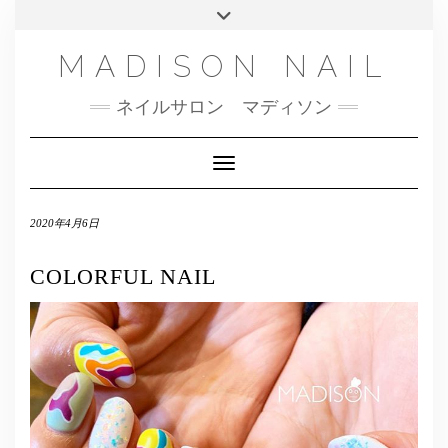
SMS
Skip
Toggle
NAILBOOK(ご予約はこちら）
MENU
to
header
content
INSTAGRAM
MADISON NAIL
FACEBOOK
ネイルサロン マディソン
メール
TWITTER
Toggle Navigation
2020年4月6日
COLORFUL NAIL