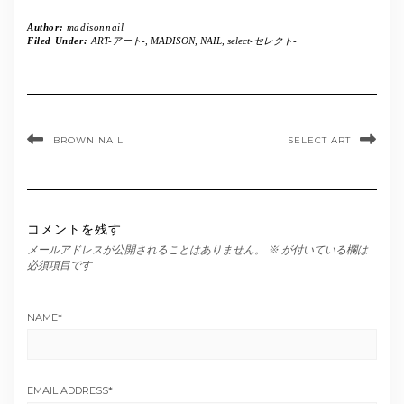
Author:
madisonnail
Filed Under:
ART-アート-
,
MADISON
,
NAIL
,
select-セレクト-
BROWN NAIL
SELECT ART
コメントを残す
メールアドレスが公開されることはありません。
※
が付いている欄は
必須項目です
NAME
*
EMAIL ADDRESS
*