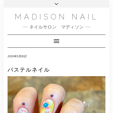
SMS
Skip
Toggle
NAILBOOK(ご予約はこちら）
MENU
to
header
content
INSTAGRAM
MADISON NAIL
FACEBOOK
ネイルサロン マディソン
メール
TWITTER
Toggle Navigation
2020年3月28日
パステルネイル