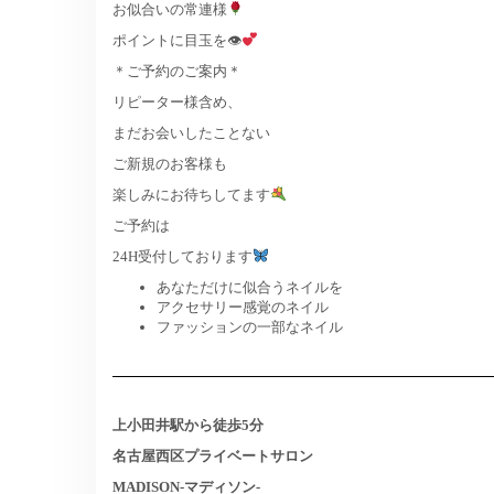
お似合いの常連様
ポイントに目玉を👁
＊ご予約のご案内＊
リピーター様含め、
まだお会いしたことない
ご新規のお客様も
楽しみにお待ちしてます
ご予約は
24H受付しております
あなただけに似合うネイルを
アクセサリー感覚のネイル
ファッションの一部なネイル
上小田井駅から徒歩5分
名古屋西区プライベートサロン
MADISON-マディソン-