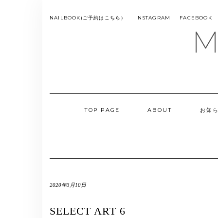
Skip
to
SMS
NAILBOOK(ご予約はこちら）
INSTAGRAM
FACEBOOK
MENU
content
M
TOP PAGE
ABOUT
お知
2020年3月10日
SELECT ART 6