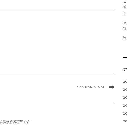
こ
普
く
ま
宜
皆
2
CAMPAIGN NAIL
2
2
2
2
2
る欄は必須項目です