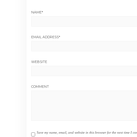
NAME
*
EMAIL ADDRESS
*
WEBSITE
COMMENT
Save my name, email, and website in this browser for the next time I c