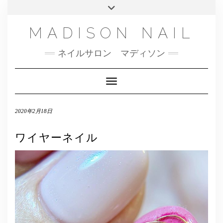
SMS
Skip
Toggle
NAILBOOK(ご予約はこちら）
MENU
to
header
content
INSTAGRAM
MADISON NAIL
FACEBOOK
ネイルサロン マディソン
メール
TWITTER
Toggle Navigation
2020年2月18日
ワイヤーネイル