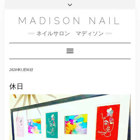
SMS
Skip
Toggle
NAILBOOK(ご予約はこちら）
MENU
to
header
content
INSTAGRAM
MADISON NAIL
FACEBOOK
ネイルサロン マディソン
メール
TWITTER
Toggle Navigation
2020年1月30日
休日