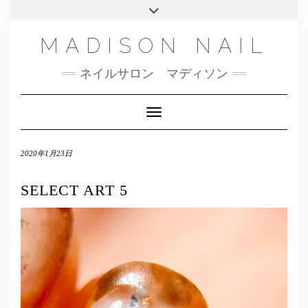
SMS
Skip
Toggle
NAILBOOK(ご予約はこちら）
MENU
to
header
content
INSTAGRAM
MADISON NAIL
FACEBOOK
ネイルサロン マディソン
メール
TWITTER
Toggle Navigation
2020年1月23日
SELECT ART 5