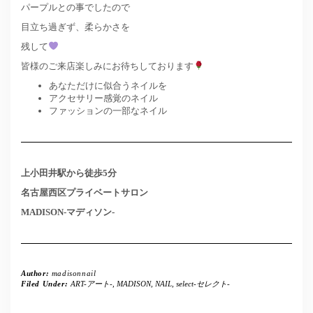
パープルとの事でしたので
目立ち過ぎず、柔らかさを
残して
皆様のご来店楽しみにお待ちしております
あなただけに似合うネイルを
アクセサリー感覚のネイル
ファッションの一部なネイル
上小田井駅から徒歩5分
名古屋西区プライベートサロン
MADISON-マディソン-
Author:
madisonnail
Filed Under:
ART-アート-
,
MADISON
,
NAIL
,
select-セレクト-