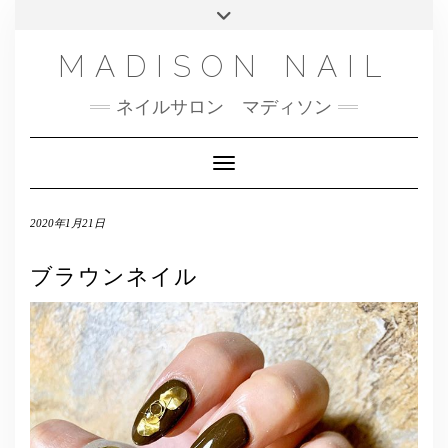
SMS
Skip
Toggle
NAILBOOK(ご予約はこちら）
MENU
to
header
content
INSTAGRAM
MADISON NAIL
FACEBOOK
ネイルサロン マディソン
メール
TWITTER
Toggle Navigation
2020年1月21日
ブラウンネイル