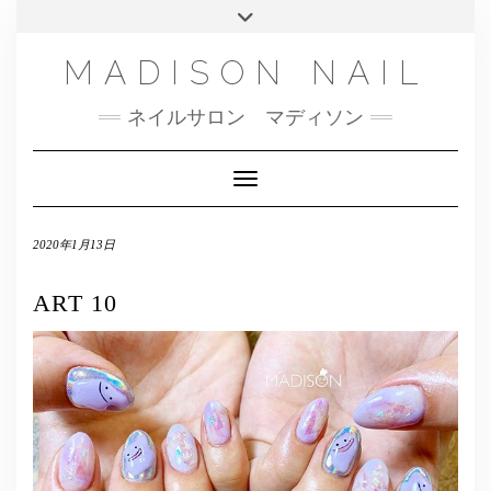
SMS
Skip
Toggle
NAILBOOK(ご予約はこちら）
MENU
to
header
content
INSTAGRAM
MADISON NAIL
FACEBOOK
ネイルサロン マディソン
メール
TWITTER
Toggle Navigation
2020年1月13日
ART 10