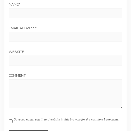
NAME
*
EMAIL ADDRESS
*
WEBSITE
COMMENT
Save my name, email, and website in this browser for the next time I comment.