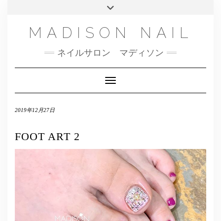
SMS
Skip
Toggle
NAILBOOK(ご予約はこちら）
MENU
to
header
content
INSTAGRAM
MADISON NAIL
FACEBOOK
ネイルサロン マディソン
メール
TWITTER
Toggle Navigation
2019年12月27日
FOOT ART 2