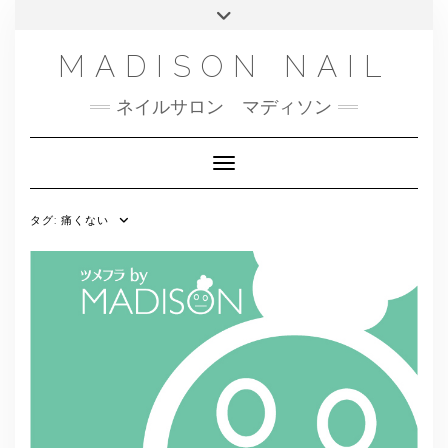
SMS
Skip
Toggle
NAILBOOK(ご予約はこちら）
MENU
to
header
content
INSTAGRAM
MADISON NAIL
FACEBOOK
ネイルサロン マディソン
メール
TWITTER
Toggle Navigation
タグ:
痛くない