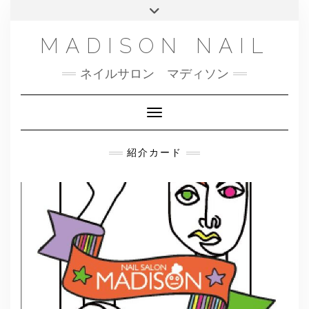
SMS
Skip
Toggle
NAILBOOK(ご予約はこちら）
MENU
to
header
content
INSTAGRAM
MADISON NAIL
FACEBOOK
ネイルサロン マディソン
メール
TWITTER
Toggle Navigation
紹介カード