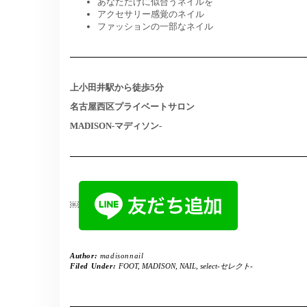
あなただけに似合うネイルを
アクセサリー感覚のネイル
ファッションの一部なネイル
上小田井駅から徒歩5分
名古屋西区プライベートサロン
MADISON-マディソン-
￼
Author:
madisonnail
Filed Under:
FOOT
,
MADISON
,
NAIL
,
select-セレクト-