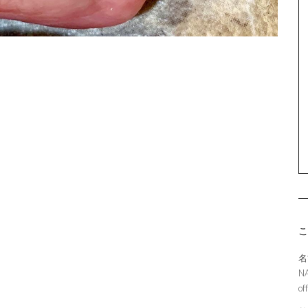
名
N
of